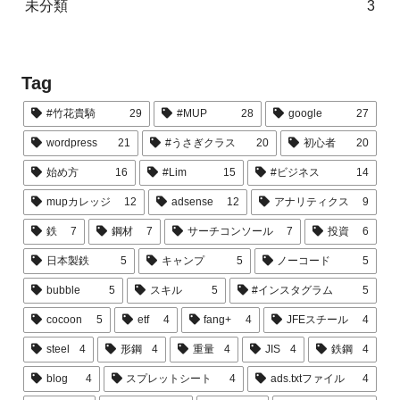
未分類
3
Tag
#竹花貴騎
29
#MUP
28
google
27
wordpress
21
#うさぎクラス
20
初心者
20
始め方
16
#Lim
15
#ビジネス
14
mupカレッジ
12
adsense
12
アナリティクス
9
鉄
7
鋼材
7
サーチコンソール
7
投資
6
日本製鉄
5
キャンプ
5
ノーコード
5
bubble
5
スキル
5
#インスタグラム
5
cocoon
5
etf
4
fang+
4
JFEスチール
4
steel
4
形鋼
4
重量
4
JIS
4
鉄鋼
4
blog
4
スプレットシート
4
ads.txtファイル
4