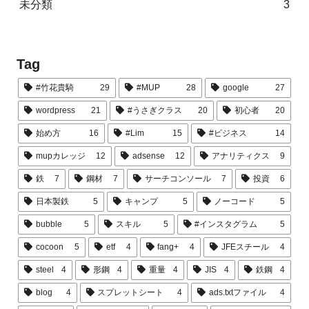
未分類
3
Tag
#竹花貴騎
29
#MUP
28
google
27
wordpress
21
#うさぎクラス
20
初心者
20
始め方
16
#Lim
15
#ビジネス
14
mupカレッジ
12
adsense
12
アナリティクス
9
鉄
7
鋼材
7
サーチコンソール
7
投資
6
日本製鉄
5
キャンプ
5
ノーコード
5
bubble
5
スキル
5
#インスタグラム
5
cocoon
5
etf
4
fang+
4
JFEスチール
4
steel
4
形鋼
4
重量
4
JIS
4
鉄鋼
4
blog
4
スプレットシート
4
ads.txtファイル
4