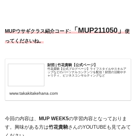
「MUP211050」
MUPウサギクラス紹介コード:
使
ってくださいね。
財団 | 竹花貴騎【公式ページ】
竹花貴騎【公式ブログページ】ライフスタイルやスキルア
ップなどのパーソナルコンテンツを配信！財団の活動やチ
ャリティ、ビジネスコンサルティングなど
www.takakitakehana.com
今回の内容は、
MUP WEEK5
の学習内容となっておりま
す。興味がある方は
竹花貴騎
さんのYOUTUBEも見てみて
ください。