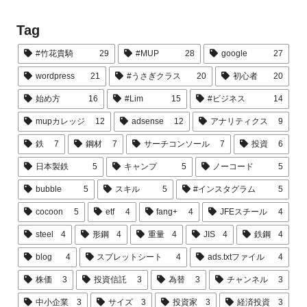
Tag
#竹花貴騎
29
#MUP
28
google
27
wordpress
21
#うさぎクラス
20
初心者
20
始め方
16
#Lim
15
#ビジネス
14
mupカレッジ
12
adsense
12
アナリティクス
9
鉄
7
鋼材
7
サーチコンソール
7
投資
6
日本製鉄
5
キャンプ
5
ノーコード
5
bubble
5
スキル
5
#インスタグラム
5
cocoon
5
etf
4
fang+
4
JFEスチール
4
steel
4
形鋼
4
重量
4
JIS
4
鉄鋼
4
blog
4
スプレットシート
4
ads.txtファイル
4
株価
3
投資信託
3
為替
3
チャンネル
3
中小企業
3
サイズ
3
投資家
3
経済投資
3