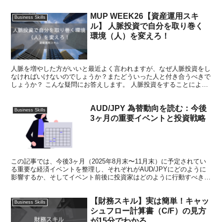
Googleで、15%がyahoo!な...
MUP WEEK26【資産運用スキ
Business Skills
ル】 人脈投資で自分を取り巻く
環境（人）を変えろ！
人脈を増やした方がいいと最近よく言われますが、なぜ人脈投資をし
なければいけないのでしょうか？またどういった人と付き合うべきで
しょうか？ こんな疑問にお答えします。 人脈投資をすることによっ
て自分を取り巻く環境（人）を変えられます。ただし、人...
AUD/JPY 為替動向を読む：今後
Business Skills
3ヶ月の重要イベントと投資戦略
この記事では、今後3ヶ月（2025年8月末〜11月末）に予定されてい
る重要な経済イベントを整理し、それぞれがAUD/JPYにどのように
影響するか、そしてイベント前後に投資家はどのように行動すべきか
を解説します。FXトレーダーにとって必見の内容です。
【財務スキル】実は簡単！キャッ
Business Skills
シュフロー計算書（C/F）の見方
が15分でわかる