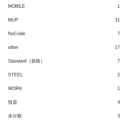
MOBILE
1
MUP
31
NoCode
7
other
17
Standard（規格）
7
STEEL
2
WORK
1
投資
4
未分類
3