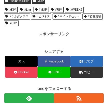
Business Skills
MUP
#KIM
#Lim
#MUP
#RIM
#WEEK5
#うさぎクラス
#ビジネス
#マインドセット
#竹花貴騎
＃TIM
スポンサーリンク
シェアする
X
Facebook
はてブ
Pocket
LINE
コピー
ranoをフォローする